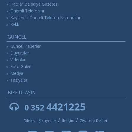
Hacılar Belediye Gazetesi
»
Önemli Telefonlar
»
Kayseri İli Önemli Telefon Numaraları
»
Kvkk
»
GÜNCEL
Güncel Haberler
»
Duyurular
»
Videolar
»
Foto Galeri
»
Medya
»
Taziyeler
»
BİZE ULAŞIN
4421225
0 352
/
/
Dilek ve Şikayetler
İletişim
Ziyaretçi Defteri