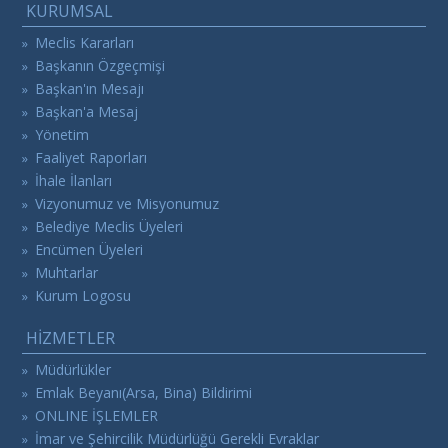
KURUMSAL
Meclis Kararları
»
Başkanın Özgeçmişi
»
Başkan'ın Mesajı
»
Başkan'a Mesaj
»
Yönetim
»
Faaliyet Raporları
»
İhale İlanları
»
Vizyonumuz ve Misyonumuz
»
Belediye Meclis Üyeleri
»
Encümen Üyeleri
»
Muhtarlar
»
Kurum Logosu
»
HİZMETLER
Müdürlükler
»
Emlak Beyanı(Arsa, Bina) Bildirimi
»
ONLINE İŞLEMLER
»
İmar ve Şehircilik Müdürlüğü Gerekli Evraklar
»